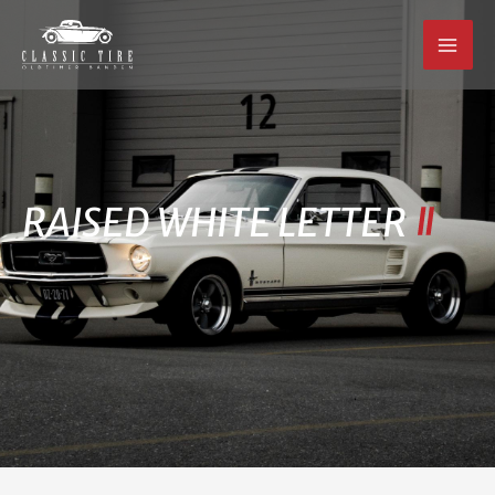
Ga
naar
de
inhoud
RAISED WHITE LETTER