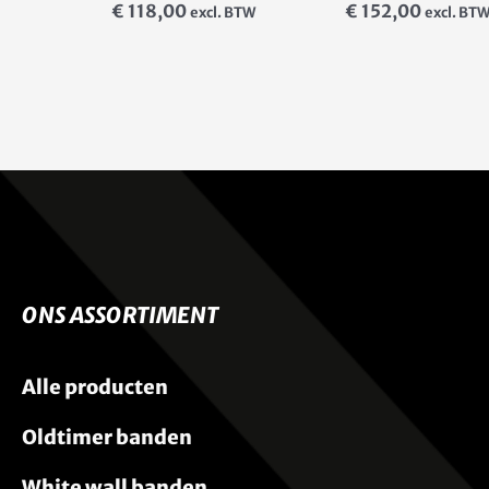
€
118,00
€
152,00
excl. BTW
excl. BT
ONS ASSORTIMENT
Alle producten
Oldtimer banden
White wall banden