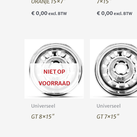
ORANJE 15×7″
7×15″
€
0,00
€
0,00
excl. BTW
excl. BTW
NIET OP
VOORRAAD
Universeel
Universeel
GT 8×15″
GT 7×15″