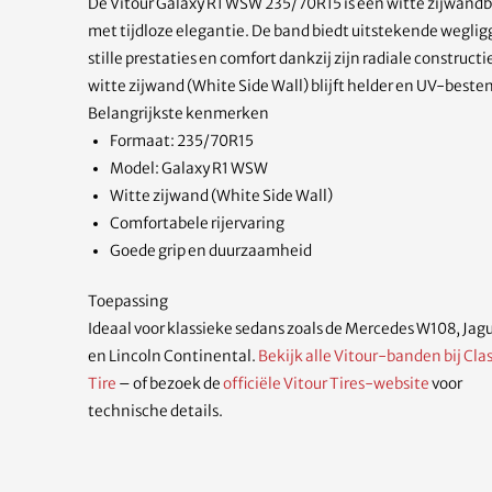
De Vitour Galaxy R1 WSW 235/70R15 is een witte zijwand
met tijdloze elegantie. De band biedt uitstekende weglig
stille prestaties en comfort dankzij zijn radiale constructi
witte zijwand (White Side Wall) blijft helder en UV-beste
Belangrijkste kenmerken
Formaat: 235/70R15
Model: Galaxy R1 WSW
Witte zijwand (White Side Wall)
Comfortabele rijervaring
Goede grip en duurzaamheid
Toepassing
Ideaal voor klassieke sedans zoals de Mercedes W108, Jagu
en Lincoln Continental.
Bekijk alle Vitour-banden bij Clas
Tire
– of bezoek de
officiële Vitour Tires-website
voor
technische details.