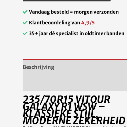
Vandaag besteld = morgen verzonden
Klantbeoordeling van
4,9/5
35+ jaar dé specialist in oldtimer banden
Beschrijving
Aanvullende informatie
235/70R15 VITOUR
GALAXY R1 WSW –
KLASSIEKE STIJL,
MODERNE ZEKERHEID