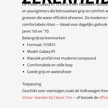
De Vitour Galaxy R1 155R15 is een klassieke radia
en youngtimers die betrouwbare grip en comfort wens
groeven die water efficiënt afvoeren. De moderne ru
comfortabele ritten – ideaal voor dagelijks gebruik 
jaren ’60 en ’70.
Belangrijkste kenmerken
Formaat: 155R15
Model: Galaxy R1
Klassiek profiel met moderne compound
Comfortabele en stille loop
Goede grip en waterafvoer
Toepassing
Geschikt voor voertuigen zoals de Volkswagen Kev
Vitour-banden bij Classic Tire
– of bezoek de
offic