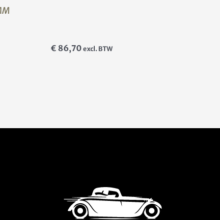
MM
€
86,70
excl. BTW