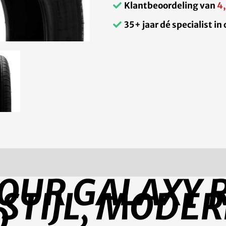
Klantbeoordeling van
4
35+ jaar dé specialist i
TOUR GALAXY R
 STIJL, MODE
D