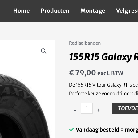
Home
Producten
Montage
Velg res
Radiaalbanden
155R15
155R15 Galaxy 
Galaxy
R1
€
79,00
excl. BTW
aantal
De 155R15 Vitour Galaxy R1 is e
Perfecte keuze voor oldtimers d
TOEVO
-
+
Vandaag besteld = mor