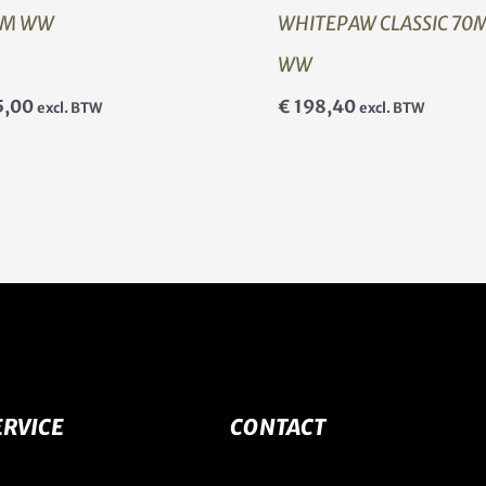
M WW
WHITEPAW CLASSIC 70
WW
5,00
€
198,40
excl. BTW
excl. BTW
RVICE
CONTACT