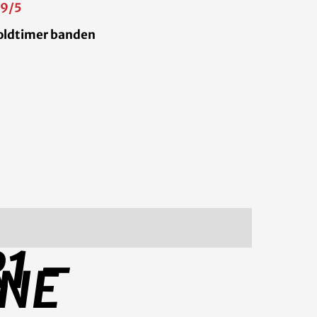
,9/5
n oldtimer banden
1 –
RNE