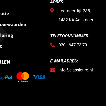
ADRES:
Legmeerdijk 235,
ratie
1432 KA Aalsmeer
voorwaarden
laring
TELEFOONNUMMER:
020 - 647 73 79
t
E-MAILADRES:
ALEN
info@classictire.nl