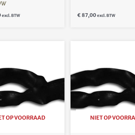
WW
0
€
87,00
excl. BTW
excl. BTW
ET OP VOORRAAD
NIET OP VOORR