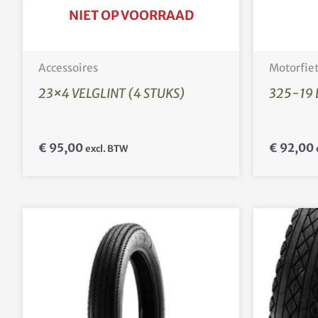
NIET OP VOORRAAD
Accessoires
Motorfie
23×4 VELGLINT (4 STUKS)
325-19 
€
95,00
€
92,00
excl. BTW