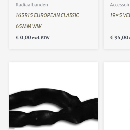
Radiaalbanden
Accessoir
165R15 EUROPEAN CLASSIC
19×5 VE
65MM WW
€
0,00
€
95,00
excl. BTW