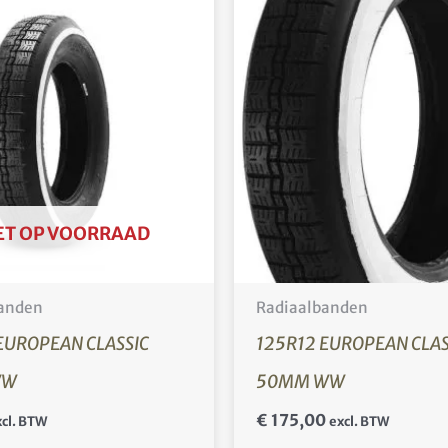
ET OP VOORRAAD
anden
Radiaalbanden
EUROPEAN CLASSIC
125R12 EUROPEAN CLAS
WW
50MM WW
€
175,00
cl. BTW
excl. BTW