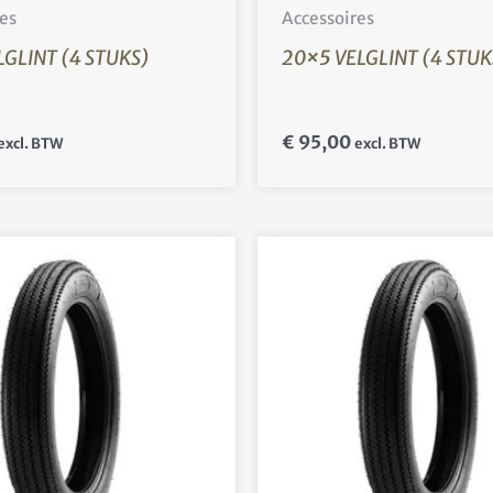
es
Accessoires
LGLINT (4 STUKS)
20×5 VELGLINT (4 STUK
€
95,00
excl. BTW
excl. BTW