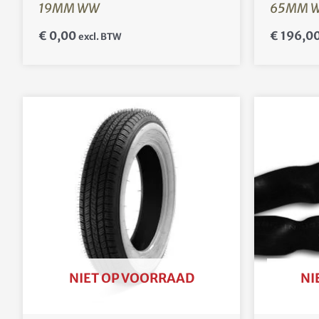
19MM WW
65MM 
€
0,00
€
196,0
excl. BTW
NIET OP VOORRAAD
NI