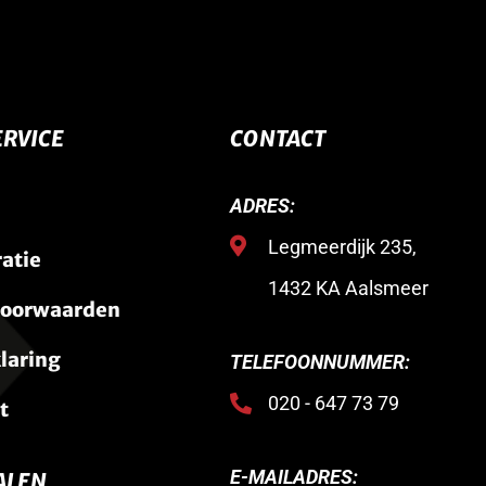
RVICE
CONTACT
ADRES:
Legmeerdijk 235,
ratie
1432 KA Aalsmeer
voorwaarden
laring
TELEFOONNUMMER:
020 - 647 73 79
t
E-MAILADRES:
ALEN