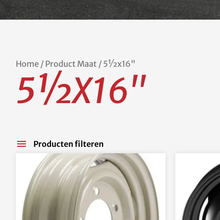
Home
/ Product Maat / 5½x16"
5½X16"
Producten filteren