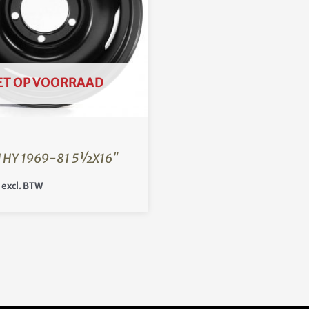
ET OP VOORRAAD
 HY 1969-81 5½X16″
excl. BTW